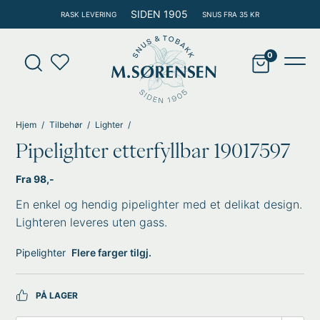
Hopp
SIDEN 1905
RASK LEVERING
SNUS FRA 35 KR
rett
til
Products
innholdet
search
Main
Men
Hjem
Tilbehør
Lighter
Pipelighter etterfyllbar 19017597
Fra 98,-
En enkel og hendig pipelighter med et delikat design.
Lighteren leveres uten gass.
Pipelighter
Flere farger tilgj.
PÅ LAGER