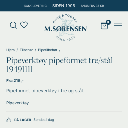
Hopp
SIDEN 1905
RASK LEVERING
SNUS FRA 35 KR
rett
til
Products
innholdet
search
Main
Men
Hjem
Tilbehør
Pipetilbehør
Pipeverktøy pipeformet tre/stål
19491111
Fra 215,-
Pipeformet pipeverktøy i tre og stål.
Pipeverktøy
Sendes i dag
PÅ LAGER