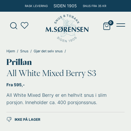
Hopp
SIDEN 1905
RASK LEVERING
SNUS FRA 35 KR
rett
til
Products
innholdet
search
Main
Men
Hjem
Snus
Gjør det selv snus
Prillan
All White Mixed Berry S3
Fra 595,-
All White Mixed Berry er en helhvit snus i slim
porsjon. Inneholder ca. 400 porsjonssnus.
IKKE PÅ LAGER