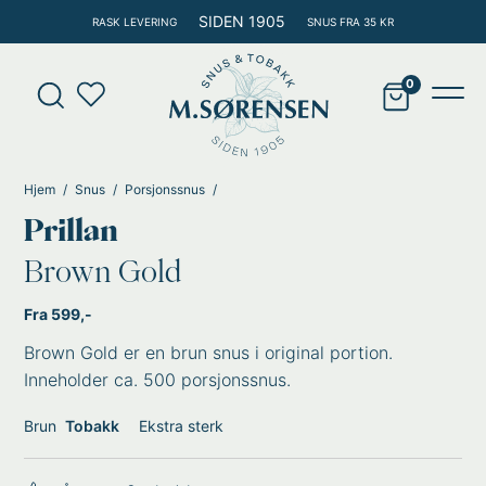
Hopp
SIDEN 1905
RASK LEVERING
SNUS FRA 35 KR
rett
til
Products
innholdet
search
Main
Men
Hjem
Snus
Porsjonssnus
Prillan
Brown Gold
Fra 599,-
Brown Gold er en brun snus i original portion.
Inneholder ca. 500 porsjonssnus.
Brun
Tobakk
Ekstra sterk