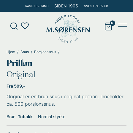
Hopp
SIDEN 1905
RASK LEVERING
SNUS FRA 35 KR
rett
til
Products
innholdet
search
Main
Men
Hjem
Snus
Porsjonssnus
Prillan
Original
Fra 599,-
Original er en brun snus i original portion. Inneholder
ca. 500 porsjonssnus.
Brun
Tobakk
Normal styrke