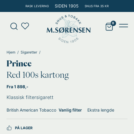
Hopp
SIDEN 1905
RASK LEVERING
SNUS FRA 35 KR
rett
til
Products
innholdet
search
Main
Men
Hjem
Sigaretter
Prince
Red 100s kartong
Fra 1 898,-
Klassisk filtersigarett
British American Tobacco
Vanlig filter
Ekstra lengde
PÅ LAGER