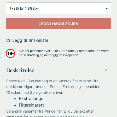
Antall
LEGG I HANDLEKURV
Legg til ønskeliste
Kun for personer over 18 år. Dette tobakksproduktet kan være
helseskadelig og avhengighetsskapende.
Beskrivelse
Prince Red 100s kartong er en klassisk filtersigarett fra
det kjente sigarettmerket Prince. En kartong inneholder
10 esker med 20 sigaretter i hver.
Ekstra lange
Filtersigarett
Se andre varianter fra
Prince
her. Er du på jakt etter
sigaretter fra et annet merke? Se vårt utvalg av