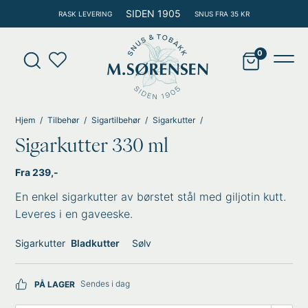
Hopp
SIDEN 1905
RASK LEVERING
SNUS FRA 35 KR
rett
til
Products
innholdet
search
Main
Men
Hjem
Tilbehør
Sigartilbehør
Sigarkutter
Sigarkutter 330 ml
Fra 239,-
En enkel sigarkutter av børstet stål med giljotin kutt.
Leveres i en gaveeske.
Sigarkutter
Bladkutter
Sølv
Sendes i dag
PÅ LAGER