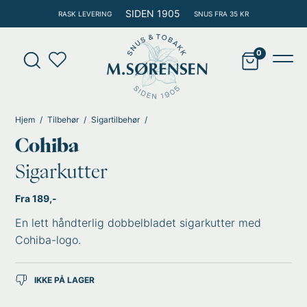
Hopp
SIDEN 1905
RASK LEVERING
SNUS FRA 35 KR
rett
til
Products
innholdet
search
Main
Men
Hjem
Tilbehør
Sigartilbehør
Cohiba
Sigarkutter
Fra 189,-
En lett håndterlig dobbelbladet sigarkutter med
Cohiba-logo.
IKKE PÅ LAGER