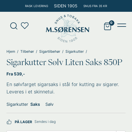
Hopp
SIDEN 1905
RASK LEVERING
SNUS FRA 35 KR
rett
til
Products
innholdet
search
Main
Men
Hjem
Tilbehør
Sigartilbehør
Sigarkutter
Sigarkutter Sølv Liten Saks 850P
Fra 539,-
En sølvfarget sigarsaks i stål for kutting av sigarer.
Leveres i et skinnetui.
Sigarkutter
Saks
Sølv
Sendes i dag
PÅ LAGER