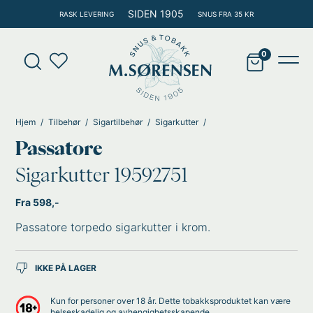
Hopp
SIDEN 1905
RASK LEVERING
SNUS FRA 35 KR
rett
til
Products
innholdet
search
Main
Men
Hjem
Tilbehør
Sigartilbehør
Sigarkutter
Passatore
Sigarkutter 19592751
Fra 598,-
Passatore torpedo sigarkutter i krom.
IKKE PÅ LAGER
Kun for personer over 18 år. Dette tobakksproduktet kan være
helseskadelig og avhengighetsskapende.