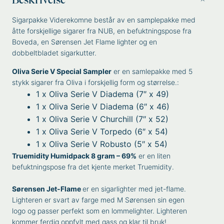
Sigarpakke Viderekomne består av en samplepakke med
åtte forskjellige sigarer fra NUB, en befuktningspose fra
Boveda, en Sørensen Jet Flame lighter og en
dobbeltbladet sigarkutter.
Oliva Serie V Special Sampler
er en samlepakke med 5
stykk sigarer fra Oliva i forskjellig form og størrelse.:
1 x Oliva Serie V Diadema (7″ x 49)
1 x Oliva Serie V Diadema (6″ x 46)
1 x Oliva Serie V Churchill (7″ x 52)
1 x Oliva Serie V Torpedo (6″ x 54)
1 x Oliva Serie V Robusto (5″ x 54)
Truemidity Humidpack 8 gram – 69%
er en liten
befuktningspose fra det kjente merket Truemidity.
Sørensen Jet-Flame
er en sigarlighter med jet-flame.
Lighteren er svart av farge med M Sørensen sin egen
logo og passer perfekt som en lommelighter. Lighteren
kommer ferdig oppfylt med gass og klar til bruk!