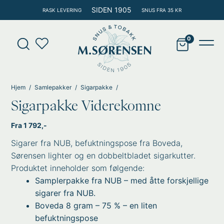
Hopp
SIDEN 1905
RASK LEVERING
SNUS FRA 35 KR
rett
til
Products
innholdet
search
Main
Men
Hjem
Samlepakker
Sigarpakke
Sigarpakke Viderekomne
Fra 1 792,-
Sigarer fra NUB, befuktningspose fra Boveda,
Sørensen lighter og en dobbeltbladet sigarkutter.
Produktet inneholder som følgende:
Samplerpakke fra NUB – med åtte forskjellige
sigarer fra NUB.
Boveda 8 gram – 75 % – en liten
befuktningspose