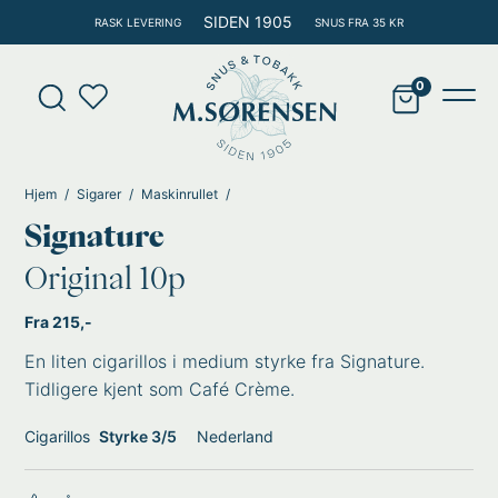
Hopp
SIDEN 1905
RASK LEVERING
SNUS FRA 35 KR
rett
til
Products
innholdet
search
Main
Men
Hjem
Sigarer
Maskinrullet
Signature
Original 10p
Fra 215,-
En liten cigarillos i medium styrke fra Signature.
Tidligere kjent som Café Crème.
Cigarillos
Styrke 3/5
Nederland