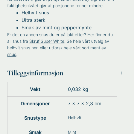
fuktighetsnivået gjør at porsjonene renner mindre.
Helhvit snus
Ultra sterk
Smak av mint og peppermynte
Er det en annen snus du er på jakt etter? Her finner du
all snus fra
Skruf Super White
. Se hele vårt utvalg av
helhvit snus
her, eller utforsk hele vårt sortiment av
snus
.
Tilleggsinformasjon
Vekt
0,032 kg
Dimensjoner
7 × 7 × 2,3 cm
Snustype
Helhvit
Smak
Mint