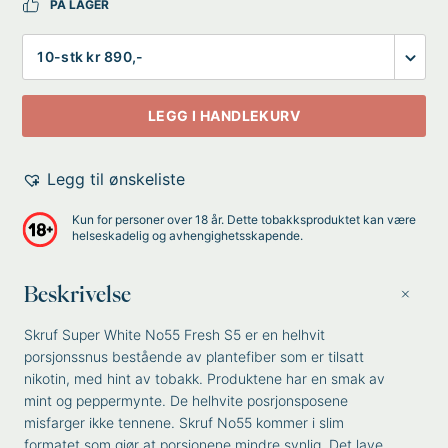
PÅ LAGER
Antall
LEGG I HANDLEKURV
Legg til ønskeliste
Kun for personer over 18 år. Dette tobakksproduktet kan være
helseskadelig og avhengighetsskapende.
Beskrivelse
Skruf Super White No55 Fresh S5 er en helhvit
porsjonssnus bestående av plantefiber som er tilsatt
nikotin, med hint av tobakk. Produktene har en smak av
mint og peppermynte. De helhvite posrjonsposene
misfarger ikke tennene. Skruf No55 kommer i slim
formatet som gjør at porsjonene mindre synlig. Det lave