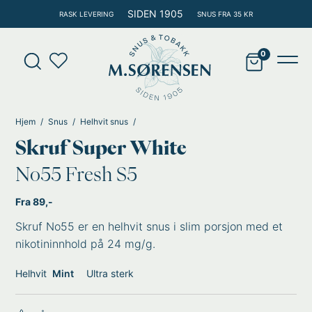
Hopp
SIDEN 1905
RASK LEVERING
SNUS FRA 35 KR
rett
til
Products
innholdet
search
Main
Men
Hjem
Snus
Helhvit snus
Skruf Super White
No55 Fresh S5
Fra 89,-
Skruf No55 er en helhvit snus i slim porsjon med et
nikotininnhold på 24 mg/g.
Helhvit
Mint
Ultra sterk