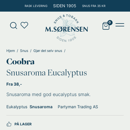
Hopp
SIDEN 1905
RASK LEVERING
SNUS FRA 35 KR
rett
til
Products
innholdet
search
Main
Men
Hjem
Snus
Gjør det selv snus
Coobra
Snusaroma Eucalyptus
Fra 38,-
Snusaroma med god eucalyptus smak.
Eukalyptus
Snusaroma
Partyman Trading AS
PÅ LAGER