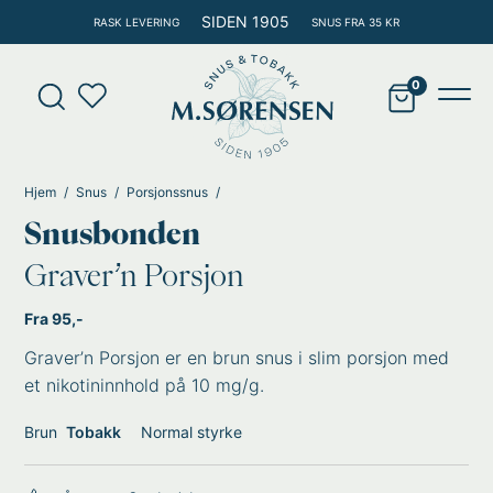
Hopp
SIDEN 1905
RASK LEVERING
SNUS FRA 35 KR
rett
til
Products
innholdet
search
Main
Men
Hjem
Snus
Porsjonssnus
Snusbonden
Graver’n Porsjon
Fra 95,-
Graver’n Porsjon er en brun snus i slim porsjon med
et nikotininnhold på 10 mg/g.
Brun
Tobakk
Normal styrke