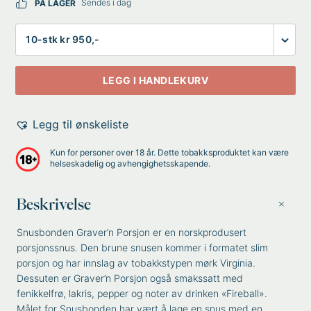
Sendes i dag
PÅ LAGER
Antall
LEGG I HANDLEKURV
Legg til ønskeliste
Kun for personer over 18 år. Dette tobakksproduktet kan være
helseskadelig og avhengighetsskapende.
Beskrivelse
Snusbonden Graver’n Porsjon er en norskprodusert
porsjonssnus. Den brune snusen kommer i formatet slim
porsjon og har innslag av tobakkstypen mørk Virginia.
Dessuten er Graver’n Porsjon også smakssatt med
fenikkelfrø, lakris, pepper og noter av drinken «Fireball».
Målet for Snusbonden har vært å lage en snus med en