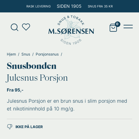
Hopp
SIDEN 1905
RASK LEVERING
SNUS FRA 35 KR
rett
til
Products
innholdet
search
Main
Men
Hjem
Snus
Porsjonssnus
Snusbonden
Julesnus Porsjon
Fra 95,-
Julesnus Porsjon er en brun snus i slim porsjon med
et nikotininnhold på 10 mg/g.
IKKE PÅ LAGER