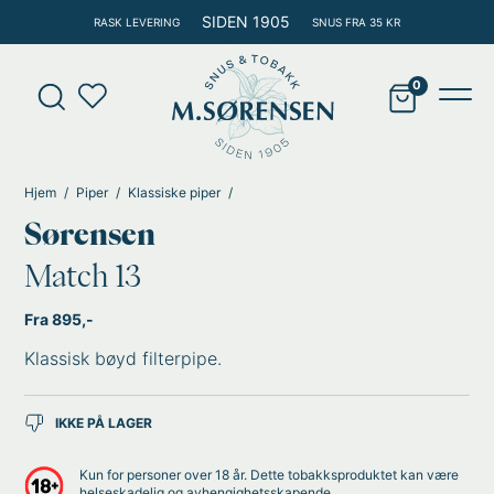
Hopp
SIDEN 1905
RASK LEVERING
SNUS FRA 35 KR
rett
til
Products
innholdet
search
Main
Men
Hjem
Piper
Klassiske piper
Sørensen
Match 13
Fra 895,-
Klassisk bøyd filterpipe.
IKKE PÅ LAGER
Kun for personer over 18 år. Dette tobakksproduktet kan være
helseskadelig og avhengighetsskapende.