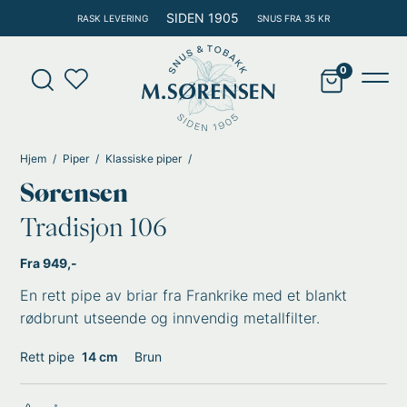
Hopp
SIDEN 1905
RASK LEVERING
SNUS FRA 35 KR
rett
til
Products
innholdet
search
Main
Men
Hjem
Piper
Klassiske piper
Sørensen
Tradisjon 106
Fra 949,-
En rett pipe av briar fra Frankrike med et blankt
rødbrunt utseende og innvendig metallfilter.
Rett pipe
14 cm
Brun