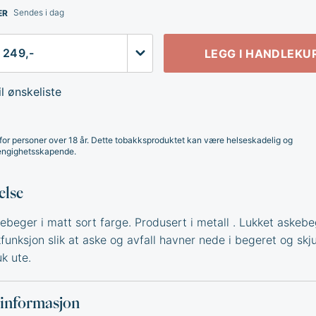
Sendes i dag
ER
LEGG I HANDLEKU
l ønskeliste
for personer over 18 år. Dette tobakksproduktet kan være helseskadelig og
ngighetsskapende.
else
ebeger i matt sort farge. Produsert i metall . Lukket askeb
funksjon slik at aske og avfall havner nede i begeret og skju
uk ute.
sinformasjon