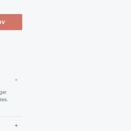
RV
eger
les.