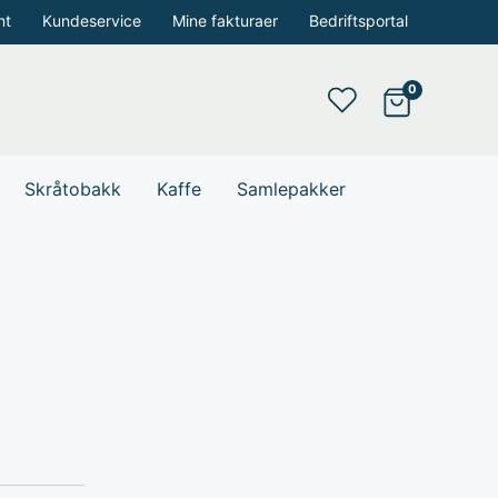
nt
Kundeservice
Mine fakturaer
Bedriftsportal
Skråtobakk
Kaffe
Samlepakker