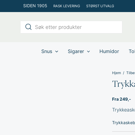
Hopp
SIDEN 1905
RASK LEVERING
STØRST UTVALG
rett
til
Products
innholdet
search
Snus
Sigarer
Humidor
To
Hjem
Tilbe
Trykk
Fra 249,-
Trykkeask
Trykkaske