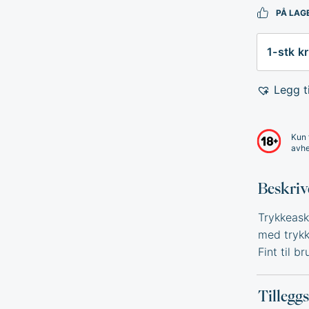
PÅ LAG
Antall
Legg ti
Kun 
avhe
Beskriv
Trykkeask
med trykk
Fint til br
Tillegg