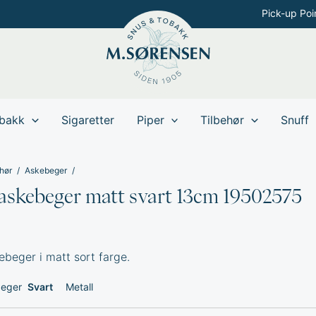
Pick-up Poi
bakk
Sigaretter
Piper
Tilbehør
Snuff
hør
Askebeger
askebeger matt svart 13cm 19502575
ebeger i matt sort farge.
beger
Svart
Metall