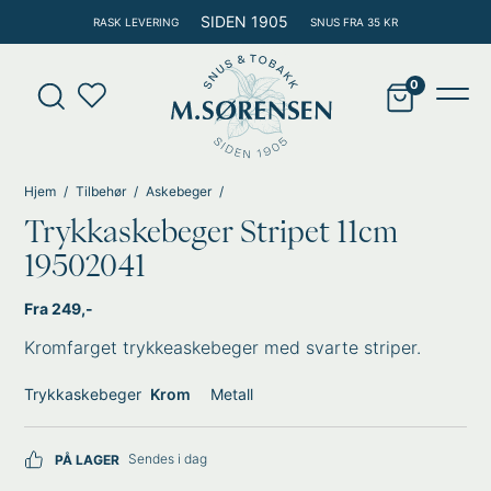
Hopp
SIDEN 1905
RASK LEVERING
SNUS FRA 35 KR
rett
til
Products
innholdet
search
Main
Men
Hjem
Tilbehør
Askebeger
Trykkaskebeger Stripet 11cm
19502041
Fra 249,-
Kromfarget trykkeaskebeger med svarte striper.
Trykkaskebeger
Krom
Metall
Sendes i dag
PÅ LAGER