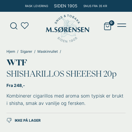
Hopp
SIDEN 1905
RASK LEVERING
SNUS FRA 35 KR
rett
til
Products
innholdet
search
Main
Men
Hjem
Sigarer
Maskinrullet
WTF
SHISHARILLOS SHEEESH 20p
Fra 248,-
Kombinerer cigarillos med aroma som typisk er brukt
i shisha, smak av vanilje og fersken.
IKKE PÅ LAGER