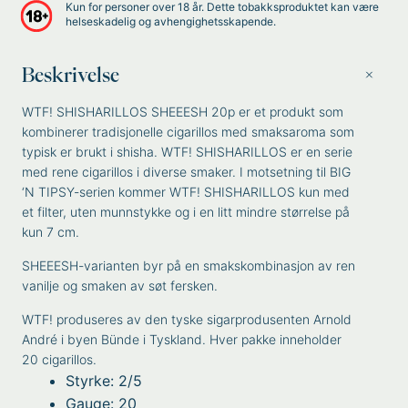
Kun for personer over 18 år. Dette tobakksproduktet kan være
helseskadelig og avhengighetsskapende.
Beskrivelse
WTF! SHISHARILLOS SHEEESH 20p er et produkt som
kombinerer tradisjonelle cigarillos med smaksaroma som
typisk er brukt i shisha. WTF! SHISHARILLOS er en serie
med rene cigarillos i diverse smaker. I motsetning til BIG
‘N TIPSY-serien kommer WTF! SHISHARILLOS kun med
et filter, uten munnstykke og i en litt mindre størrelse på
kun 7 cm.
SHEEESH-varianten byr på en smakskombinasjon av ren
vanilje og smaken av søt fersken.
WTF! produseres av den tyske sigarprodusenten Arnold
André i byen Bünde i Tyskland. Hver pakke inneholder
20 cigarillos.
Styrke: 2/5
Gauge: 20