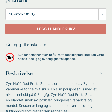
PÅ LAGER
Antall
LEGG I HANDLEKURV
Legg til ønskeliste
Kun for personer over 18 år. Dette tobakksproduktet kan være
helseskadelig og avhengighetsskapende.
Beskrivelse
Zyn No10 Red Fruits 2 er lansert som en del av Zyn, et
varemerke for helhvit snus. En slim porsjonssnus med et
nikotininnhold på 9,3 mg/g. Zyn No10 Red Fruits 2 har
en blandet smak av jordbær, bringebær, rabarbra og
mentol. Snusen er lang og smal med en tørr utside og
fuktinnhold som gjør at den renner lite.