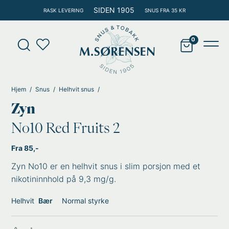
Hopp
SIDEN 1905
RASK LEVERING
SNUS FRA 35 KR
rett
til
Products
innholdet
search
Main
Men
Hjem
Snus
Helhvit snus
Zyn
No10 Red Fruits 2
Fra 85,-
Zyn No10 er en helhvit snus i slim porsjon med et
nikotininnhold på 9,3 mg/g.
Helhvit
Bær
Normal styrke