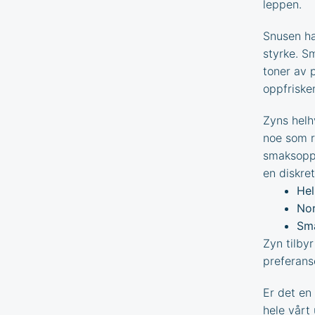
leppen.
Snusen ha
styrke. S
toner av 
oppfriske
Zyns helh
noe som re
smaksoppl
en diskre
Hel
Nor
Sma
Zyn tilby
preferans
Er det en 
hele vårt