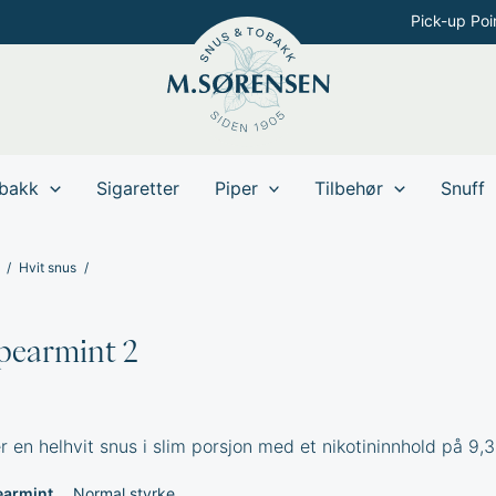
Pick-up Poi
bakk
Sigaretter
Piper
Tilbehør
Snuff
Hvit snus
pearmint 2
 en helhvit snus i slim porsjon med et nikotininnhold på 9,
earmint
Normal styrke