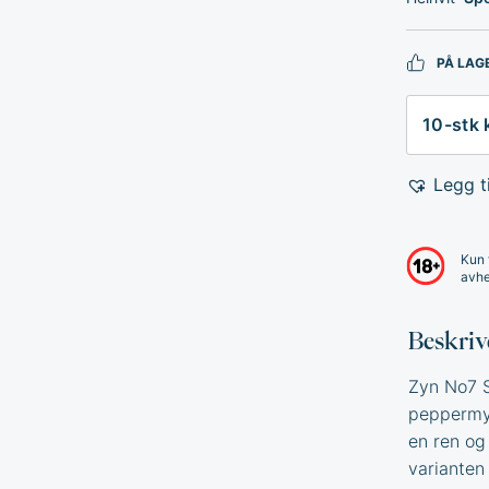
PÅ LAG
Antall
Legg ti
Kun 
avhe
Beskriv
Zyn No7 S
peppermyn
en ren og
varianten