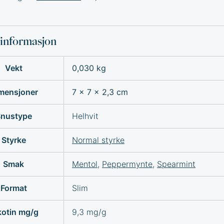
sinformasjon
Vekt
0,030 kg
mensjoner
7 × 7 × 2,3 cm
nustype
Helhvit
Styrke
Normal styrke
Smak
Mentol
,
Peppermynte
,
Spearmint
Format
Slim
kotin mg/g
9,3 mg/g