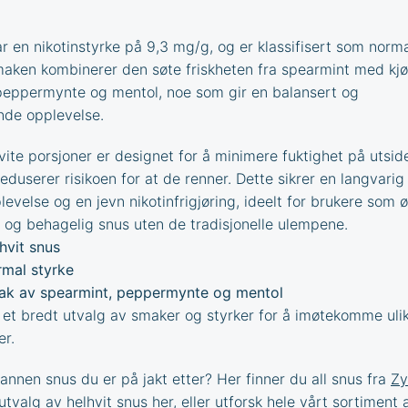
r en nikotinstyrke på 9,3 mg/g, og er klassifisert som norm
maken kombinerer den søte friskheten fra spearmint med kj
peppermynte og mentol, noe som gir en balansert og
nde opplevelse.
vite porsjoner er designet for å minimere fuktighet på utsid
duserer risikoen for at de renner. Dette sikrer en langvarig
evelse og en jevn nikotinfrigjøring, ideelt for brukere som 
t og behagelig snus uten de tradisjonelle ulempene.
hvit snus
mal styrke
k av spearmint, peppermynte og mentol
r et bredt utvalg av smaker og styrker for å imøtekomme uli
er.
annen snus du er på jakt etter? Her finner du all snus fra
Zy
 utvalg av
helhvit snus
her, eller utforsk hele vårt sortiment 