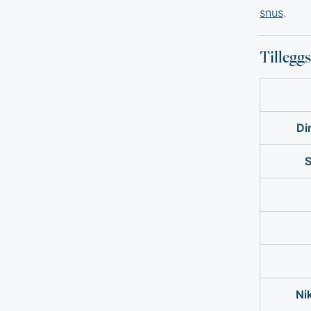
snus
.
Tillegg
Di
S
Ni