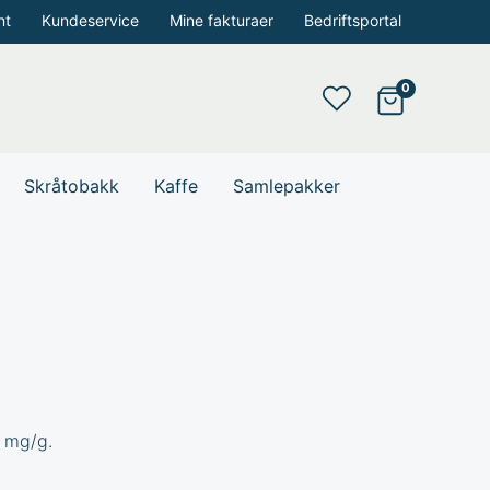
nt
Kundeservice
Mine fakturaer
Bedriftsportal
Skråtobakk
Kaffe
Samlepakker
3 mg/g.