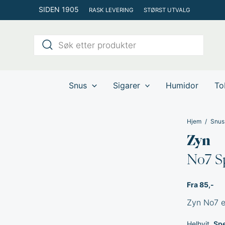
Hopp
SIDEN 1905
RASK LEVERING
STØRST UTVALG
rett
til
Products
innholdet
search
Snus
Sigarer
Humidor
To
Hjem
Snus
Zyn
No7 S
Fra 85,-
Zyn No7 er
Helhvit
Sp