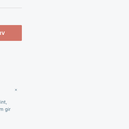
RV
int,
m gir