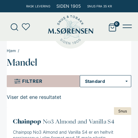
Hopp
SIDEN 1905
RASK LEVERING
SNUS FRA 35 KR
rett
til
Products
innholdet
search
Main
Men
Hjem
Mandel
FILTRER
Viser det ene resultatet
Snus
Chainpop
No3 Almond and Vanilla S4
Chainpop No3 Almond and Vanilla S4 er en helhvit
porsjonssnus i slim format med 15 mg/g nikotin.