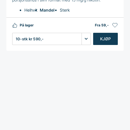
Helhvit
Mandel
Sterk
På lager
Fra 59,-
Antall
KJØP