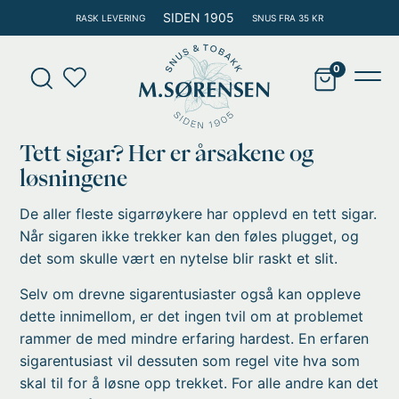
Hopp
SIDEN 1905
RASK LEVERING
SNUS FRA 35 KR
rett
til
Products
innholdet
search
Main
Men
Tett sigar? Her er årsakene og
løsningene
De aller fleste sigarrøykere har opplevd en tett sigar.
Når sigaren ikke trekker kan den føles plugget, og
det som skulle vært en nytelse blir raskt et slit.
Selv om drevne sigarentusiaster også kan oppleve
dette innimellom, er det ingen tvil om at problemet
rammer de med mindre erfaring hardest. En erfaren
sigarentusiast vil dessuten som regel vite hva som
skal til for å løsne opp trekket. For alle andre kan det