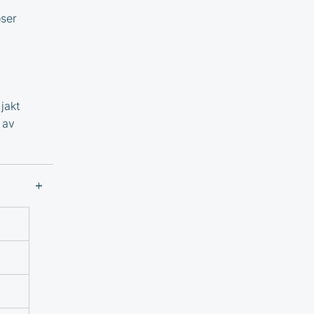
oser
jakt
 av