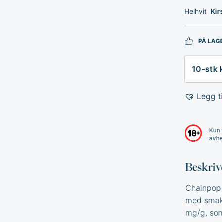
Helhvit
Ki
PÅ LAG
Antall
Legg ti
Kun 
avhe
Beskriv
Chainpop 
med smak 
mg/g, som