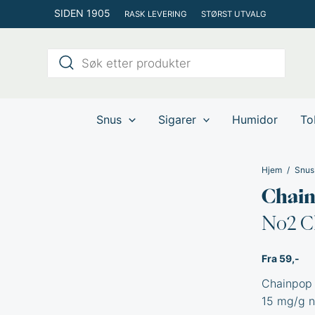
Hopp
SIDEN 1905
RASK LEVERING
STØRST UTVALG
rett
til
Products
innholdet
search
Snus
Sigarer
Humidor
To
Hjem
Snus
Chai
No2 Ch
Fra 59,-
Chainpop 
15 mg/g ni