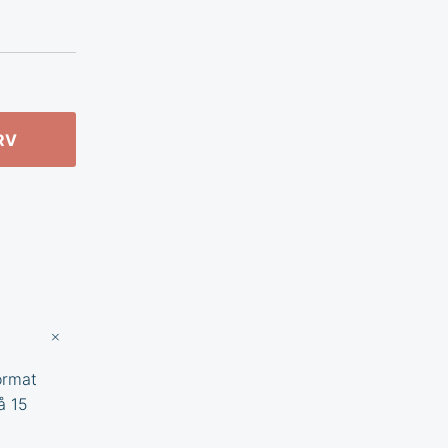
RV
ormat
å 15