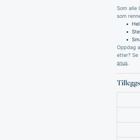
Som alle 
som renne
Hel
Ste
Sma
Oppdag an
etter? Se
snus
.
Tillegg