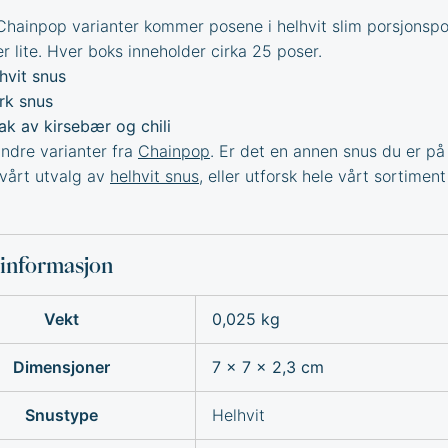
Chainpop varianter kommer posene i helhvit slim porsjonsp
r lite. Hver boks inneholder cirka 25 poser.
hvit snus
rk snus
k av kirsebær og chili
dre varianter fra
Chainpop
.
Er det en annen snus du er på 
 vårt utvalg av
helhvit snus
, eller utforsk hele vårt sortiment
sinformasjon
Vekt
0,025 kg
Dimensjoner
7 × 7 × 2,3 cm
Snustype
Helhvit