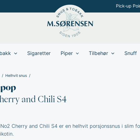
Pick-up Poi
bakk
Sigaretter
Piper
Tilbehør
Snuff
Helhvit snus
npop
erry and Chili S4
No2 Cherry and Chili S4 er en helhvit porsjonssnus i slim 
kotin.