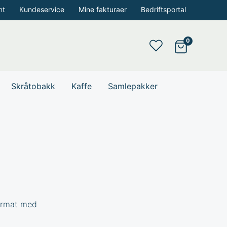
nt
Kundeservice
Mine fakturaer
Bedriftsportal
Skråtobakk
Kaffe
Samlepakker
format med