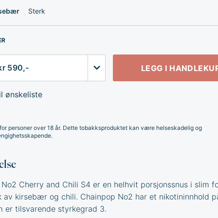
rsebær
Sterk
ER
LEGG I HANDLEKU
l ønskeliste
for personer over 18 år. Dette tobakksproduktet kan være helseskadelig og
ngighetsskapende.
else
No2 Cherry and Chili S4 er en helhvit porsjonssnus i slim f
av kirsebær og chili. Chainpop No2 har et nikotininnhold p
 er tilsvarende styrkegrad 3.