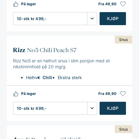
På lager
Fra 49,90
Antall
KJØP
Snus
Rizz
No5 Chili Peach S7
Rizz No5 er en helhvit snus i slim porsjon med et
nikotininnhold på 20 mg/g.
Helhvit
Chili
Ekstra sterk
På lager
Fra 49,90
Antall
KJØP
Snus