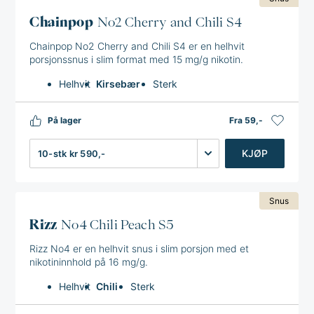
Chainpop
No2 Cherry and Chili S4
Chainpop No2 Cherry and Chili S4 er en helhvit
porsjonssnus i slim format med 15 mg/g nikotin.
Helhvit
Kirsebær
Sterk
På lager
Fra 59,-
Antall
KJØP
Snus
Rizz
No4 Chili Peach S5
Rizz No4 er en helhvit snus i slim porsjon med et
nikotininnhold på 16 mg/g.
Helhvit
Chili
Sterk