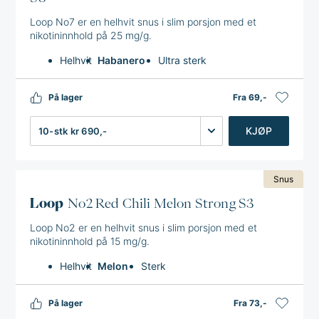
Loop No7 er en helhvit snus i slim porsjon med et
nikotininnhold på 25 mg/g.
Helhvit
Habanero
Ultra sterk
På lager
Fra 69,-
Antall
KJØP
Snus
Loop
No2 Red Chili Melon Strong S3
Loop No2 er en helhvit snus i slim porsjon med et
nikotininnhold på 15 mg/g.
Helhvit
Melon
Sterk
På lager
Fra 73,-