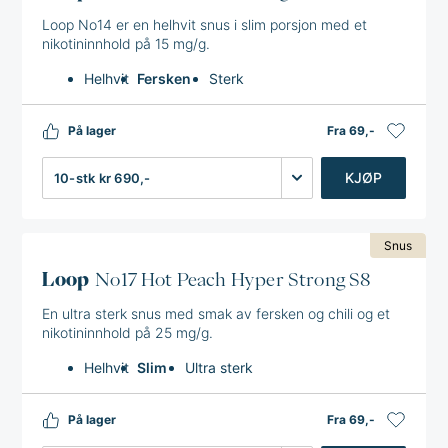
Loop No14 er en helhvit snus i slim porsjon med et
nikotininnhold på 15 mg/g.
Helhvit
Fersken
Sterk
På lager
Fra 69,-
Antall
KJØP
Snus
Loop
No17 Hot Peach Hyper Strong S8
En ultra sterk snus med smak av fersken og chili og et
nikotininnhold på 25 mg/g.
Helhvit
Slim
Ultra sterk
På lager
Fra 69,-