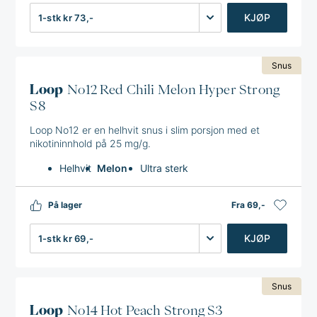
Antall
KJØP
Snus
Loop
No12 Red Chili Melon Hyper Strong
S8
Loop No12 er en helhvit snus i slim porsjon med et
nikotininnhold på 25 mg/g.
Helhvit
Melon
Ultra sterk
På lager
Fra 69,-
Antall
KJØP
Snus
Loop
No14 Hot Peach Strong S3