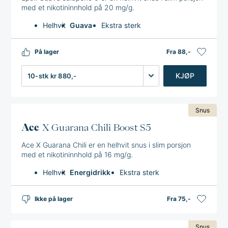
med et nikotininnhold på 20 mg/g.
Helhvit
Guava
Ekstra sterk
På lager
Fra 88,-
Antall
KJØP
Snus
Ace
X Guarana Chili Boost S5
Ace X Guarana Chili er en helhvit snus i slim porsjon
med et nikotininnhold på 16 mg/g.
Helhvit
Energidrikk
Ekstra sterk
Ikke på lager
Fra 75,-
Snus