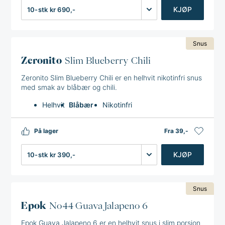
Antall
KJØP
Snus
Zeronito
Slim Blueberry Chili
Zeronito Slim Blueberry Chili er en helhvit nikotinfri snus
med smak av blåbær og chili.
Helhvit
Blåbær
Nikotinfri
På lager
Fra 39,-
Antall
KJØP
Snus
Epok
No44 Guava Jalapeno 6
Epok Guava Jalapeno 6 er en helhvit snus i slim porsjon