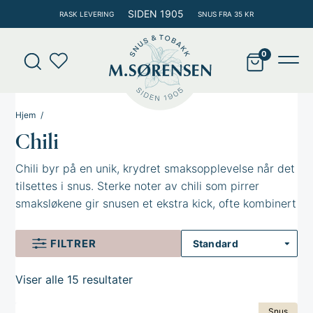
Hopp
SIDEN 1905
RASK LEVERING
SNUS FRA 35 KR
rett
til
Products
innholdet
search
Main
Men
Hjem
Chili
Chili byr på en unik, krydret smaksopplevelse når det
tilsettes i snus. Sterke noter av chili som pirrer
smaksløkene gir snusen et ekstra kick, ofte kombinert
med et høyt nikotininnhold. Chili tilsettes ofte
sammen med andre smaker for en ekstra piff.
FILTRER
På denne siden finner du kun produkter med smak av
Viser alle 15 resultater
chili. Se hele vårt utvalg av
snus med smak
.
Snus