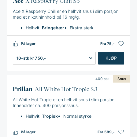
Ace
X Raspberry Chili S5
Ace X Raspberry Chili er en helhvit snus i slim porsjon
med et nikotininnhold på 16 mg/g.
Helhvit
Bringebær
Ekstra sterk
På lager
Fra 75,-
Antall
KJØP
400 stk
Snus
Prillan
All White Hot Tropic S3
All White Hot Tropic er en helhvit snus i slim porsjon.
Inneholder ca. 400 porsjonssnus.
Helhvit
Tropisk
Normal styrke
På lager
Fra 599,-