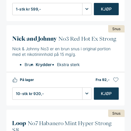
Antall
KJØP
Snus
Nick and Johnny
No3 Red Hot Ex Strong
Nick & Johnny No3 er en brun snus i original portion
med et nikotininnhold på 15 mg/g.
Brun
Krydder
Ekstra sterk
På lager
Fra 92,-
Antall
KJØP
Snus
Loop
No7 Habanero Mint Hyper Strong
S8