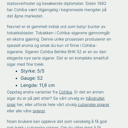
statsoverhoder og besøkende diplomater. Siden 1982
har Cohiba vært tilgjengelig i begrensede mengder på
det åpne markedet.
Navnet er et gammelt indisk ord som betyr bunter av
tobakksblader. Tobakken i Cohiba-sigarene gjennomgår
en ekstra gjæring. Denne unike prosessen produserer en
spesiell aroma og smak du kun vil finne i Cohiba-
sigarene. Sigaren Cohiba Behike BHK 52 er en av den
elegante nye serie sigarer. Det er en kompleks smakfull
sigar med fine trekk.
Styrke: 5/5
Gauge: 52
Lengde: 11,9 cm
Oppdag andre varianter fra
Cohiba
. Er det en annen
sigar du er på jakt etter? Se vårt utvalg av
håndrullet
sigar
her, eller utforsk hele vårt utvalg
cubanske sigarer
eller alle våre
sigarer
.
Noen brukere kan oppleve det som vanskelig å få god
nok trekk i cubanske sigarer. Om du sliter med å få