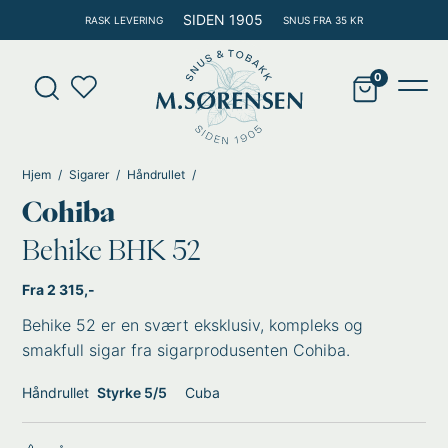
Hopp
SIDEN 1905
RASK LEVERING
SNUS FRA 35 KR
rett
til
Products
innholdet
search
Main
Men
Hjem
Sigarer
Håndrullet
Cohiba
Behike BHK 52
Fra 2 315,-
Behike 52 er en svært eksklusiv, kompleks og
smakfull sigar fra sigarprodusenten Cohiba.
Håndrullet
Styrke 5/5
Cuba