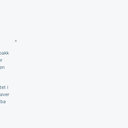
obakk
er
nen
et i
gaver
iba