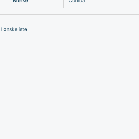
Merke
Cohiba
l ønskeliste