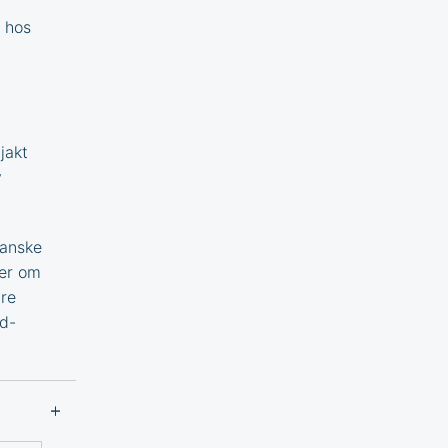
 hos
jakt
v
banske
mer om
ære
d
-