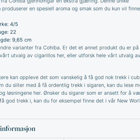
fra Cohiba gjennomgår en ekstra gjæring. Denne unike
 produserer en spesiell aroma og smak som du kun vil finne
rke: 4/5
ge: 22
gde: 9,65 cm
dre varianter fra
Cohiba
. Er det et annet produkt du er på 
 vårt utvalg av
cigarillos
her, eller utforsk hele vårt utvalg a
ere kan oppleve det som vanskelig å få god nok trekk i cu
Om du sliter med å få ordentlig trekk i sigaren, kan du lese 
og løsningene
her. Ønsker du sigarer som er ansett for å v
få god trekk i, kan du for eksempel finne det i vår
New Worl
sinformasjon