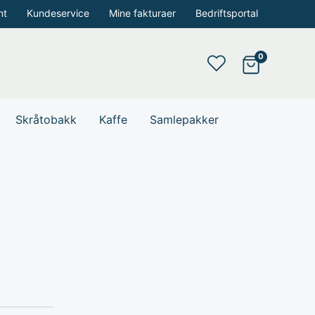
nt
Kundeservice
Mine fakturaer
Bedriftsportal
Skråtobakk
Kaffe
Samlepakker