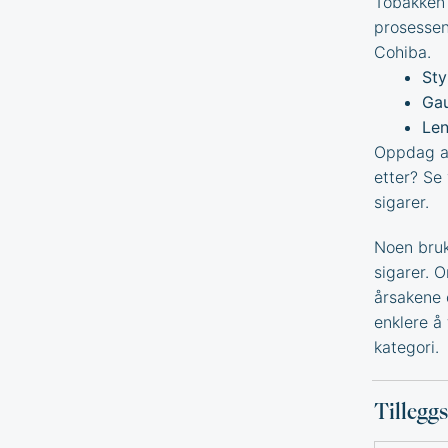
Tobakken 
prosessen
Cohiba.
Sty
Gau
Len
Oppdag an
etter? Se
sigarer
.
Noen bruk
sigarer. 
årsakene 
enklere å 
kategori.
Tillegg