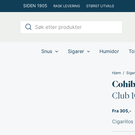
Hopp
SIDEN 1905
RASK LEVERING
STØRST UTVALG
rett
til
Products
innholdet
search
Snus
Sigarer
Humidor
To
Hjem
Sigar
Cohi
Club 
Fra 305,-
Cigarillos