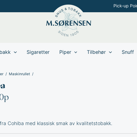
Pick-up Poi
bakk
Sigaretter
Piper
Tilbehør
Snuff
er
Maskinrullet
ba
10p
 fra Cohiba med klassisk smak av kvalitetstobakk.