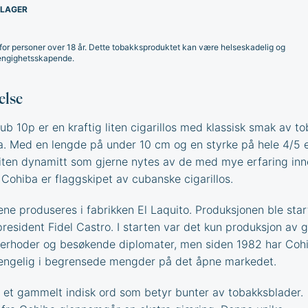
 LAGER
for personer over 18 år. Dette tobakksproduktet kan være helseskadelig og
ngighetsskapende.
else
ub 10p er en kraftig liten cigarillos med klassisk smak av t
a. Med en lengde på under 10 cm og en styrke på hele 4/5 
liten dynamitt som gjerne nytes av de med mye erfaring in
. Cohiba er flaggskipet av cubanske cigarillos.
ene produseres i fabrikken El Laquito. Produksjonen ble start
president Fidel Castro. I starten var det kun produksjon av 
overhoder og besøkende diplomater, men siden 1982 har Coh
jengelig i begrensede mengder på det åpne markedet.
 et gammelt indisk ord som betyr bunter av tobakksblader.