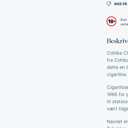
IKKE PÅ
Kun 
avhe
Beskriv
Cohiba Cl
fra Cohib
dette en 
cigarillos
Cigarillos
1966 for 
til stats
vært tilg
Navnet er