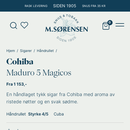
Hopp
SIDEN 1905
RASK LEVERING
SNUS FRA 35 KR
rett
til
Products
innholdet
search
Main
Men
Hjem
Sigarer
Håndrullet
Cohiba
Maduro 5 Magicos
Fra 1 153,-
En håndlaget tykk sigar fra Cohiba med aroma av
ristede nøtter og en svak sødme.
Håndrullet
Styrke 4/5
Cuba