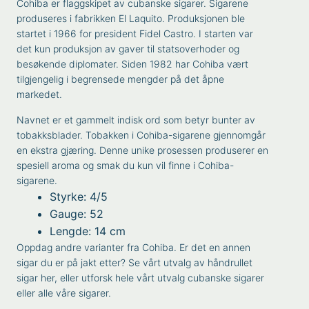
Cohiba er flaggskipet av cubanske sigarer. Sigarene
produseres i fabrikken El Laquito. Produksjonen ble
startet i 1966 for president Fidel Castro. I starten var
det kun produksjon av gaver til statsoverhoder og
besøkende diplomater. Siden 1982 har Cohiba vært
tilgjengelig i begrensede mengder på det åpne
markedet.
Navnet er et gammelt indisk ord som betyr bunter av
tobakksblader. Tobakken i Cohiba-sigarene gjennomgår
en ekstra gjæring. Denne unike prosessen produserer en
spesiell aroma og smak du kun vil finne i Cohiba-
sigarene.
Styrke: 4/5
Gauge: 52
Lengde: 14 cm
Oppdag andre varianter fra
Cohiba
. Er det en annen
sigar du er på jakt etter? Se vårt utvalg av
håndrullet
sigar
her, eller utforsk hele vårt utvalg
cubanske sigarer
eller alle våre
sigarer
.