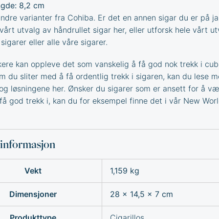
gde: 8,2 cm
dre varianter fra
Cohiba
. Er det en annen sigar du er på ja
 vårt utvalg av
håndrullet sigar
her, eller utforsk hele vårt u
sigarer
eller alle våre
sigarer
.
ere kan oppleve det som vanskelig å få god nok trekk i cu
Om du sliter med å få ordentlig trekk i sigaren, kan du lese 
og løsningene
her. Ønsker du sigarer som er ansett for å v
få god trekk i, kan du for eksempel finne det i vår
New Worl
sinformasjon
Vekt
1,159 kg
Dimensjoner
28 × 14,5 × 7 cm
Produkttype
Cigarillos