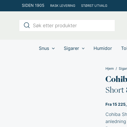
Hopp
SIDEN 1905
RASK LEVERING
STØRST UTVALG
rett
til
Products
innholdet
search
Snus
Sigarer
Humidor
To
Hjem
Sigar
Cohi
Short 
Fra 15 225,
Cohiba Sho
anledning 