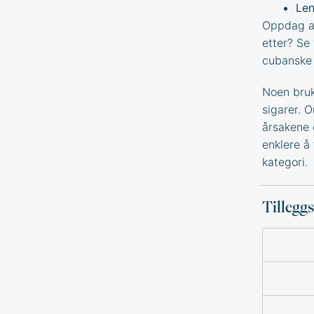
Len
Oppdag an
etter? Se
cubanske 
Noen bruk
sigarer. 
årsakene 
enklere å 
kategori.
Tillegg