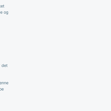
ket
re og
r det
denne
oe