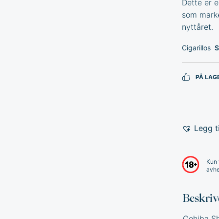
Dette er 
som marke
nyttåret.
Cigarillos
S
PÅ LAG
Legg ti
Kun 
avhe
Beskriv
Cohiba Sh