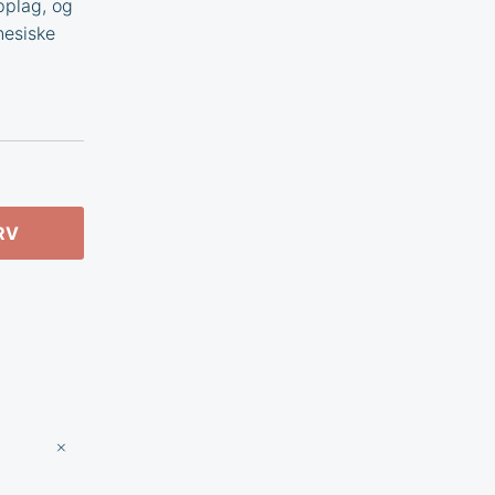
pplag, og
nesiske
RV