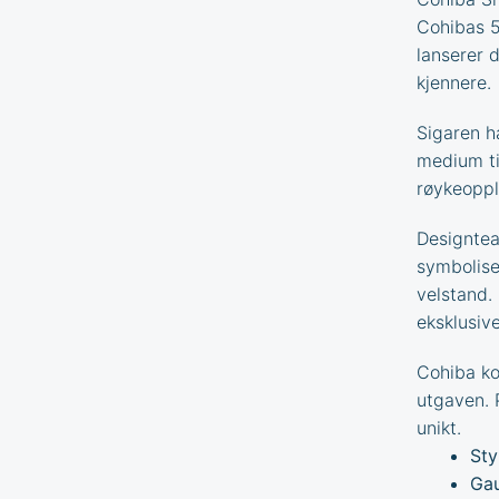
Cohibas 5
lanserer 
kjennere.
Sigaren h
medium til
røykeoppl
Designtea
symbolise
velstand.
eksklusive
Cohiba ko
utgaven. 
unikt.
Sty
Gau