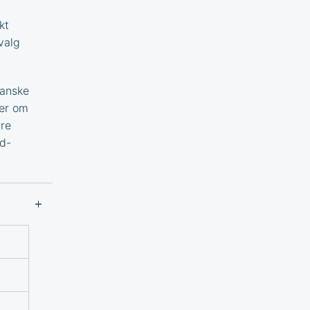
kt
tvalg
banske
mer om
ære
d
-