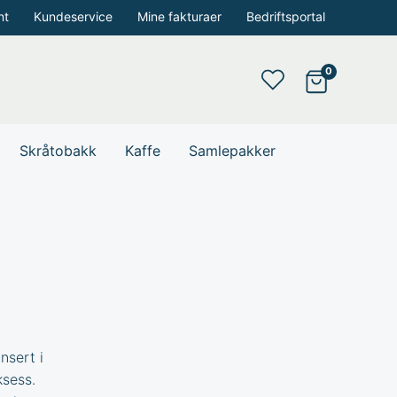
nt
Kundeservice
Mine fakturaer
Bedriftsportal
Skråtobakk
Kaffe
Samlepakker
nsert i
ksess.