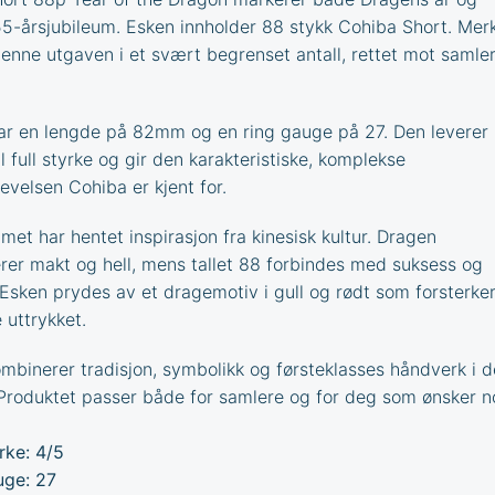
5-årsjubileum. Esken innholder 88 stykk Cohiba Short. Mer
denne utgaven i et svært begrenset antall, rettet mot samle
ar en lengde på 82mm og en ring gauge på 27. Den leverer
 full styrke og gir den karakteristiske, komplekse
evelsen Cohiba er kjent for.
met har hentet inspirasjon fra kinesisk kultur. Dragen
rer makt og hell, mens tallet 88 forbindes med suksess og
 Esken prydes av et dragemotiv i gull og rødt som forsterke
 uttrykket.
mbinerer tradisjon, symbolikk og førsteklasses håndverk i 
Produktet passer både for samlere og for deg som ønsker n
rke: 4/5
ge: 27