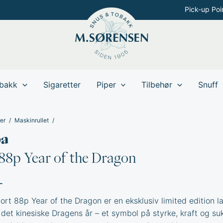
Pick-up Poi
bakk
Sigaretter
Piper
Tilbehør
Snuff
er
Maskinrullet
ba
88p Year of the Dragon
-
rt 88p Year of the Dragon er en eksklusiv limited edition la
det kinesiske Dragens år – et symbol på styrke, kraft og su