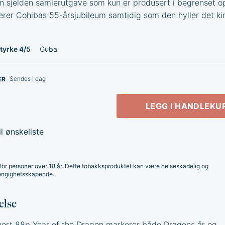
en sjelden samlerutgave som kun er produsert i begrenset o
rer Cohibas 55-årsjubileum samtidig som den hyller det ki
tyrke 4/5
Cuba
Sendes i dag
ER
LEGG I HANDLEKU
l ønskeliste
for personer over 18 år. Dette tobakksproduktet kan være helseskadelig og
ngighetsskapende.
else
ort 88p Year of the Dragon markerer både Dragens år og