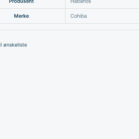
Produsent
Habanos
Merke
Cohiba
l ønskeliste