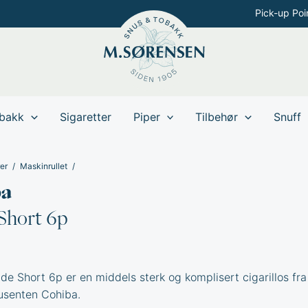
Pick-up Poi
bakk
Sigaretter
Piper
Tilbehør
Snuff
er
Maskinrullet
ba
Short 6p
e Short 6p er en middels sterk og komplisert cigarillos fra
usenten Cohiba.