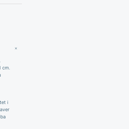
.
1 cm.
u
et i
gaver
iba