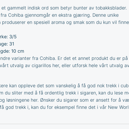
 et gammelt indisk ord som betyr bunter av tobakksblader.
fra Cohiba gjennomgår en ekstra gjæring. Denne unike
 produserer en spesiell aroma og smak som du kun vil finne
rke: 3/5
ge: 31
gde: 10 cm
dre varianter fra
Cohiba
. Er det et annet produkt du er på 
 vårt utvalg av
cigarillos
her, eller utforsk hele vårt utvalg a
ere kan oppleve det som vanskelig å få god nok trekk i cu
Om du sliter med å få ordentlig trekk i sigaren, kan du lese 
og løsningene
her. Ønsker du sigarer som er ansett for å v
få god trekk i, kan du for eksempel finne det i vår
New Worl