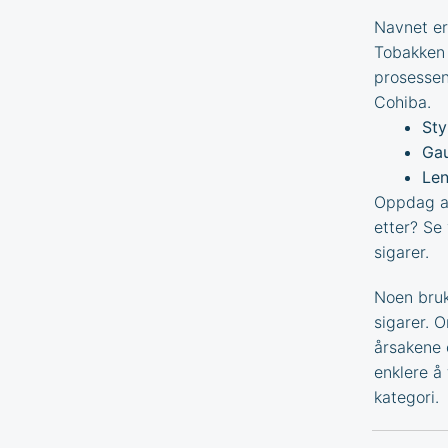
Navnet er
Tobakken 
prosessen
Cohiba.
Sty
Gau
Len
Oppdag an
etter? Se
sigarer
.
Noen bruk
sigarer. 
årsakene 
enklere å 
kategori.