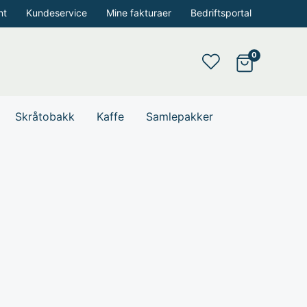
nt
Kundeservice
Mine fakturaer
Bedriftsportal
Skråtobakk
Kaffe
Samlepakker