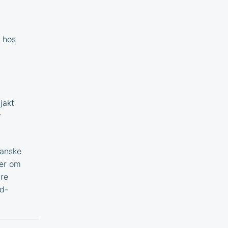
 hos
jakt
v
banske
mer om
ære
d
-