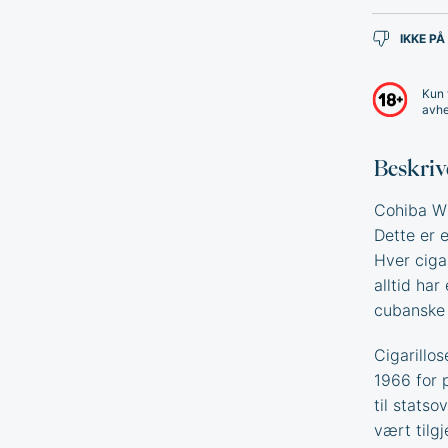
IKKE PÅ
Kun 
avhe
Beskriv
Cohiba Wi
Dette er 
Hver cigar
alltid har
cubanske c
Cigarillos
1966 for 
til stats
vært tilg