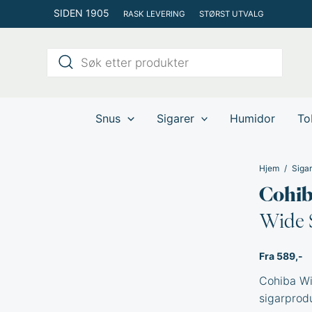
Hopp
SIDEN 1905
RASK LEVERING
STØRST UTVALG
rett
til
Products
innholdet
search
Snus
Sigarer
Humidor
To
Hjem
Sigar
Cohi
Wide 
Fra 589,-
Cohiba Wid
sigarprod