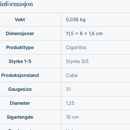
sinformasjon
Vekt
0,036 kg
Dimensjoner
11,5 × 8 × 1,6 cm
Produkttype
Cigarillos
Styrke 1-5
Styrke 3/5
Produksjonsland
Cuba
Gaugesize
31
Diameter
1,25
Sigarlengde
10 cm