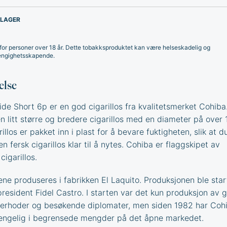
 LAGER
for personer over 18 år. Dette tobakksproduktet kan være helseskadelig og
ngighetsskapende.
else
de Short 6p er en god cigarillos fra kvalitetsmerket Cohiba
en litt større og bredere cigarillos med en diameter på over 
illos er pakket inn i plast for å bevare fuktigheten, slik at d
 en fersk cigarillos klar til å nytes. Cohiba er flaggskipet av
igarillos.
ene produseres i fabrikken El Laquito. Produksjonen ble start
president Fidel Castro. I starten var det kun produksjon av 
overhoder og besøkende diplomater, men siden 1982 har Coh
jengelig i begrensede mengder på det åpne markedet.