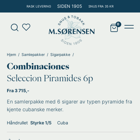
Hopp
SIDEN 1905
RASK LEVERING
SNUS FRA 35 KR
rett
til
Products
innholdet
search
Main
Men
Hjem
Samlepakker
Sigarpakke
Combinaciones
Seleccion Piramides 6p
Fra 3 715,-
En samlerpakke med 6 sigarer av typen pyramide fra
kjente cubanske merker.
Håndrullet
Styrke 1/5
Cuba