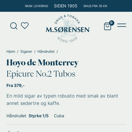
Hopp
SIDEN 1905
RASK LEVERING
SNUS FRA 35 KR
rett
til
Products
innholdet
search
Main
Men
Hjem
Sigarer
Håndrullet
Hoyo de Monterrey
Epicure No.2 Tubos
Fra 379,-
En mild sigar av typen robusto med smak av blant
annet sedertre og kaffe.
Håndrullet
Styrke 1/5
Cuba