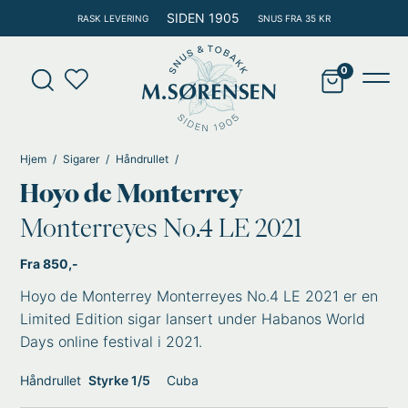
Hopp
SIDEN 1905
RASK LEVERING
SNUS FRA 35 KR
rett
til
Products
innholdet
search
Main
Men
Hjem
Sigarer
Håndrullet
Hoyo de Monterrey
Monterreyes No.4 LE 2021
Fra 850,-
Hoyo de Monterrey Monterreyes No.4 LE 2021 er en
Limited Edition sigar lansert under Habanos World
Days online festival i 2021.
Håndrullet
Styrke 1/5
Cuba