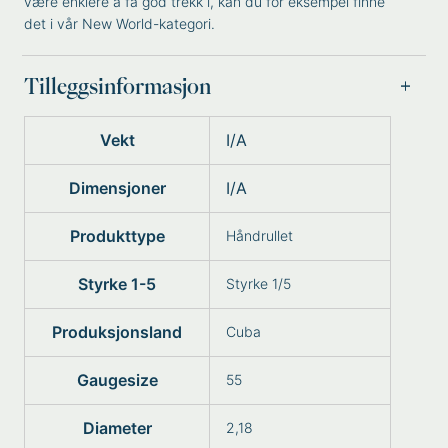
være enklere å få god trekk i, kan du for eksempel finne
det i vår
New World
-kategori.
Tilleggsinformasjon
Vekt
I/A
Dimensjoner
I/A
Produkttype
Håndrullet
Styrke 1-5
Styrke 1/5
Produksjonsland
Cuba
Gaugesize
55
Diameter
2,18