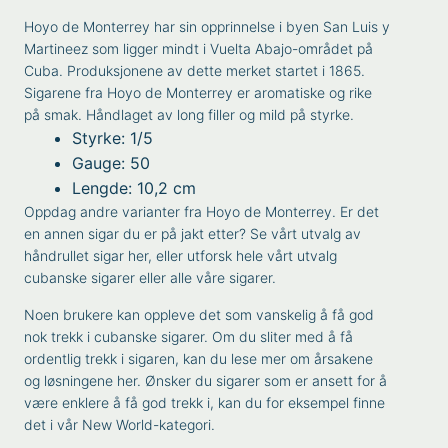
Hoyo de Monterrey har sin opprinnelse i byen San Luis y
Martineez som ligger mindt i Vuelta Abajo-området på
Cuba. Produksjonene av dette merket startet i 1865.
Sigarene fra Hoyo de Monterrey er aromatiske og rike
på smak. Håndlaget av long filler og mild på styrke.
Styrke: 1/5
Gauge: 50
Lengde: 10,2 cm
Oppdag andre varianter fra
Hoyo de Monterrey
. Er det
en annen sigar du er på jakt etter? Se vårt utvalg av
håndrullet sigar
her, eller utforsk hele vårt utvalg
cubanske sigarer
eller alle våre
sigarer
.
Noen brukere kan oppleve det som vanskelig å få god
nok trekk i cubanske sigarer. Om du sliter med å få
ordentlig trekk i sigaren, kan du lese mer om
årsakene
og løsningene
her. Ønsker du sigarer som er ansett for å
være enklere å få god trekk i, kan du for eksempel finne
det i vår
New World
-kategori.