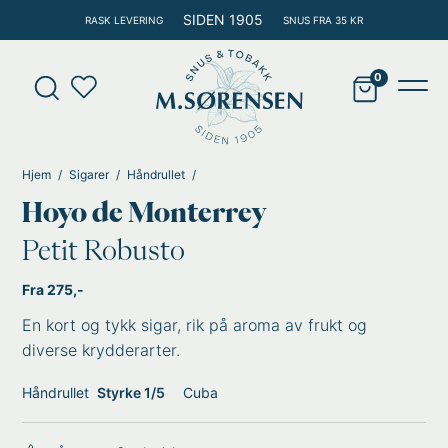
Hopp
SIDEN 1905
RASK LEVERING
SNUS FRA 35 KR
rett
til
Products
innholdet
search
Main
Men
Hjem
Sigarer
Håndrullet
Hoyo de Monterrey
Petit Robusto
Fra 275,-
En kort og tykk sigar, rik på aroma av frukt og
diverse krydderarter.
Håndrullet
Styrke 1/5
Cuba