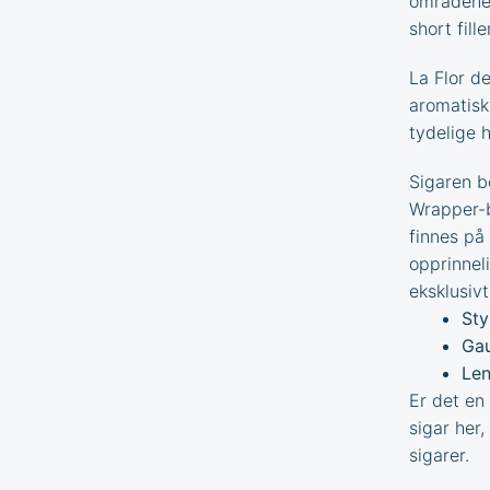
områdene 
short filler
La Flor d
aromatisk
tydelige 
Sigaren b
Wrapper-b
finnes på
opprinnel
eksklusivt
Sty
Gau
Len
Er det en
sigar
her, 
sigarer
.