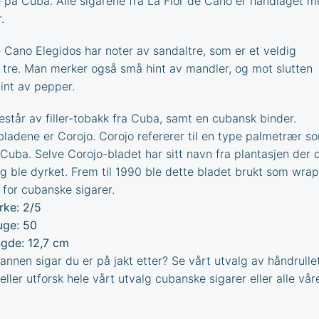
på Cuba. Alle sigarene fra La Flor de Cano er håndlaget 
.
e Cano Elegidos har noter av sandaltre, som er et veldig
 tre. Man merker også små hint av mandler, og mot slutten
hint av pepper.
estår av filler-tobakk fra Cuba, samt en cubansk binder.
ladene er Corojo. Corojo refererer til en type palmetrær s
 Cuba. Selve Corojo-bladet har sitt navn fra plantasjen der 
ig ble dyrket. Frem til 1990 ble dette bladet brukt som wra
 for cubanske sigarer.
rke: 2/5
ge: 50
gde: 12,7 cm
 annen sigar du er på jakt etter? Se vårt utvalg av
håndrulle
eller utforsk hele vårt utvalg
cubanske sigarer
eller alle vår