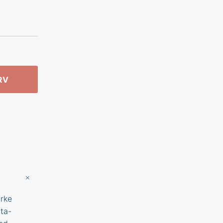
RV
yrke
ta-