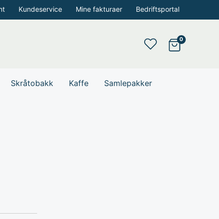
nt
Kundeservice
Mine fakturaer
Bedriftsportal
Skråtobakk
Kaffe
Samlepakker