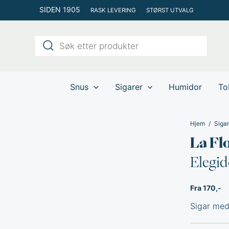
Hopp
SIDEN 1905
RASK LEVERING
STØRST UTVALG
rett
til
Products
innholdet
search
Snus
Sigarer
Humidor
To
Hjem
Sigar
La Fl
Elegid
Fra 170,-
Sigar med