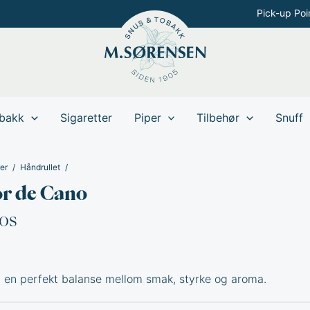
Pick-up Poi
bakk
Sigaretter
Piper
Tilbehør
Snuff
er
Håndrullet
or de Cano
os
 en perfekt balanse mellom smak, styrke og aroma.