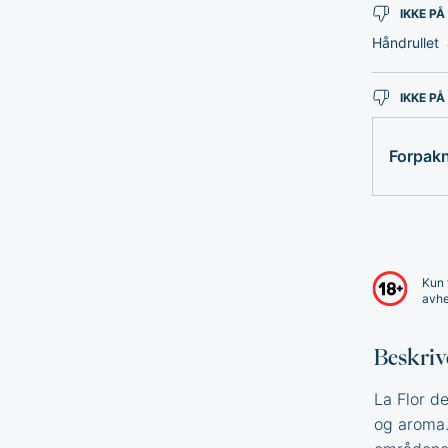
IKKE PÅ
Håndrullet
IKKE PÅ
Forpak
Kun 
avhe
Beskriv
La Flor d
og aroma.