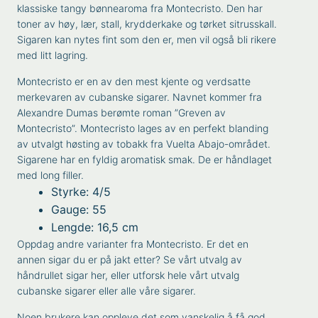
klassiske tangy bønnearoma fra Montecristo. Den har
toner av høy, lær, stall, krydderkake og tørket sitrusskall.
Sigaren kan nytes fint som den er, men vil også bli rikere
med litt lagring.
Montecristo er en av den mest kjente og verdsatte
merkevaren av cubanske sigarer. Navnet kommer fra
Alexandre Dumas berømte roman ”Greven av
Montecristo”. Montecristo lages av en perfekt blanding
av utvalgt høsting av tobakk fra Vuelta Abajo-området.
Sigarene har en fyldig aromatisk smak. De er håndlaget
med long filler.
Styrke: 4/5
Gauge: 55
Lengde: 16,5 cm
Oppdag andre varianter fra
Montecristo
. Er det en
annen sigar du er på jakt etter? Se vårt utvalg av
håndrullet sigar
her, eller utforsk hele vårt utvalg
cubanske sigarer
eller alle våre
sigarer
.
Noen brukere kan oppleve det som vanskelig å få god