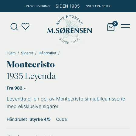
Hopp
SIDEN 1905
RASK LEVERING
SNUS FRA 35 KR
rett
til
Products
innholdet
search
Main
Men
Hjem
Sigarer
Håndrullet
Montecristo
1935 Leyenda
Fra 982,-
Leyenda er en del av Montecristo sin jubileumsserie
med eksklusive sigarer.
Håndrullet
Styrke 4/5
Cuba