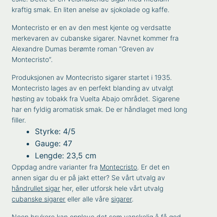
kraftig smak. En liten anelse av sjokolade og kaffe.
Montecristo er en av den mest kjente og verdsatte
merkevaren av cubanske sigarer. Navnet kommer fra
Alexandre Dumas berømte roman ”Greven av
Montecristo”.
Produksjonen av Montecristo sigarer startet i 1935.
Montecristo lages av en perfekt blanding av utvalgt
høsting av tobakk fra Vuelta Abajo området. Sigarene
har en fyldig aromatisk smak. De er håndlaget med long
filler.
Styrke: 4/5
Gauge: 47
Lengde: 23,5 cm
Oppdag andre varianter fra
Montecristo
. Er det en
annen sigar du er på jakt etter? Se vårt utvalg av
håndrullet sigar
her, eller utforsk hele vårt utvalg
cubanske sigarer
eller alle våre
sigarer
.
Noen brukere kan oppleve det som vanskelig å få god