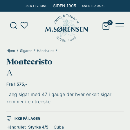
Hopp
SIDEN 1905
RASK LEVERING
SNUS FRA 35 KR
rett
til
Products
innholdet
search
Main
Men
Hjem
Sigarer
Håndrullet
Montecristo
A
Fra 1 575,-
Lang sigar med 47 i gauge der hver enkelt sigar
kommer i en treeske.
IKKE PÅ LAGER
Håndrullet
Styrke 4/5
Cuba