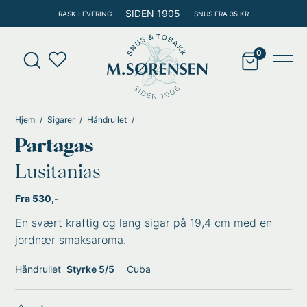
Hopp
SIDEN 1905
RASK LEVERING
SNUS FRA 35 KR
rett
til
Products
innholdet
search
Main
Men
Hjem
Sigarer
Håndrullet
Partagas
Lusitanias
Fra 530,-
En svært kraftig og lang sigar på 19,4 cm med en
jordnær smaksaroma.
Håndrullet
Styrke 5/5
Cuba