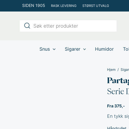
Hopp
SIDEN 1905
RASK LEVERING
STØRST UTVALG
rett
til
Products
innholdet
search
Snus
Sigarer
Humidor
To
Hjem
Sigar
Parta
Serie 
Fra 375,-
En tykk si
Håndrullet