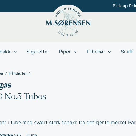
Pick-up Poi
bakk
Sigaretter
Piper
Tilbehør
Snuff
er
Håndrullet
gas
D No.5 Tubos
gar i tube med svært sterk tobakk fra det kjente merket Pa
Styrke 5/5
Cuba