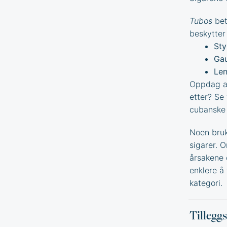
Tubos
bet
beskytter
Sty
Gau
Len
Oppdag an
etter? Se
cubanske 
Noen bruk
sigarer. 
årsakene 
enklere å 
kategori.
Tillegg