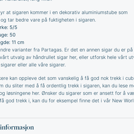
yr at sigaren kommer i en dekorativ aluminiumstube som
 og tar bedre vare på fuktigheten i sigaren.
rke: 5/5
ge: 50
gde: 11 cm
dre varianter fra
Partagas
. Er det en annen sigar du er på 
 vårt utvalg av
håndrullet sigar
her, eller utforsk hele vårt u
sigarer
eller alle våre
sigarer
.
ere kan oppleve det som vanskelig å få god nok trekk i cu
Om du sliter med å få ordentlig trekk i sigaren, kan du lese 
og løsningene
her. Ønsker du sigarer som er ansett for å v
få god trekk i, kan du for eksempel finne det i vår
New Worl
sinformasjon