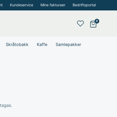
nt
Kundeservice
Mine fakturaer
Bedriftsportal
Skråtobakk
Kaffe
Samlepakker
rtagas.