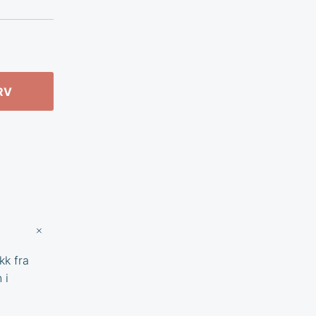
RV
kk fra
 i