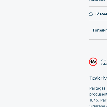
PÅ LAG
Forpak
Kun 
avhe
Beskriv
Partagas 
produsent
1845. Par
Sigarene e