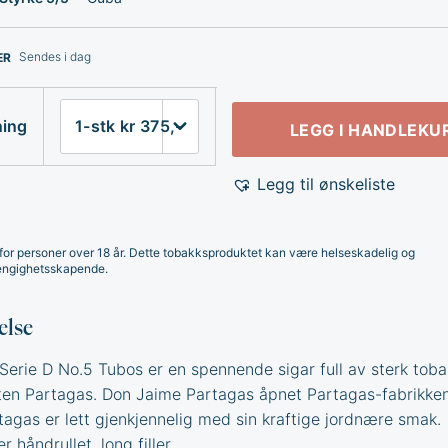
Sendes i dag
ER
ning
LEGG I HANDLEKU
Legg til ønskeliste
for personer over 18 år. Dette tobakksproduktet kan være helseskadelig og
ngighetsskapende.
else
Serie D No.5 Tubos er en spennende sigar full av sterk toba
en Partagas. Don Jaime Partagas åpnet Partagas-fabrikken
tagas er lett gjenkjennelig med sin kraftige jordnære smak.
r håndrullet, long filler.