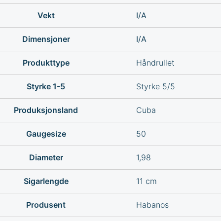
Vekt
I/A
Dimensjoner
I/A
Produkttype
Håndrullet
Styrke 1-5
Styrke 5/5
Produksjonsland
Cuba
Gaugesize
50
Diameter
1,98
Sigarlengde
11 cm
Produsent
Habanos