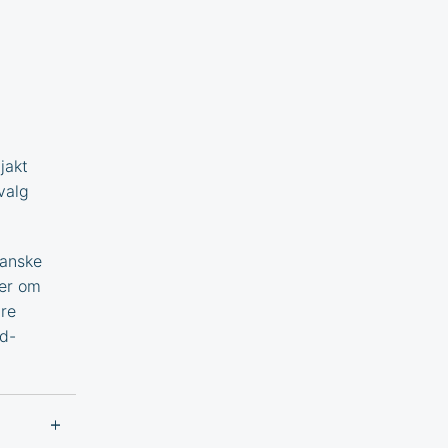
jakt
tvalg
banske
mer om
ære
d
-