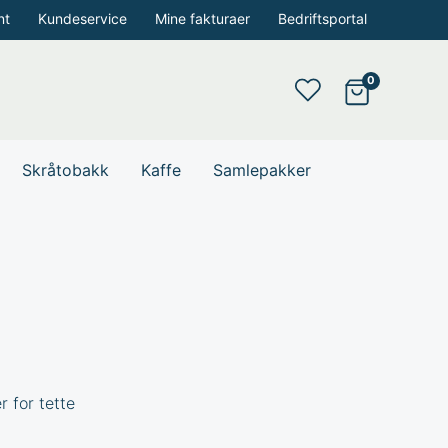
nt
Kundeservice
Mine fakturaer
Bedriftsportal
Skråtobakk
Kaffe
Samlepakker
r for tette