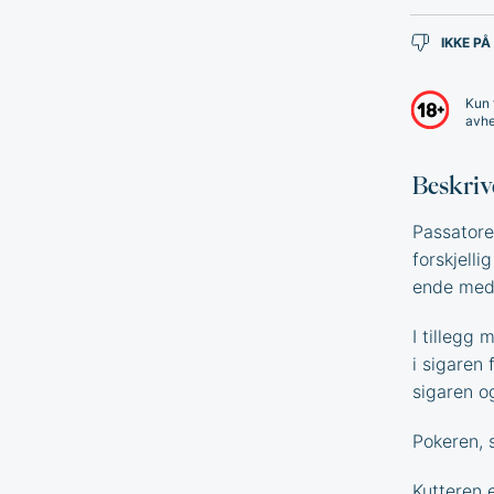
IKKE PÅ
Kun 
avhe
Beskriv
Passatore
forskjelli
ende med 
I tillegg
i sigaren
sigaren o
Pokeren, 
Kutteren e