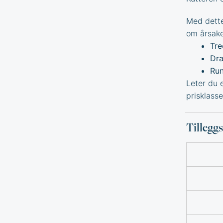
Med dette
om
årsake
Tre
Dr
Run
Leter du e
prisklasse
Tillegg