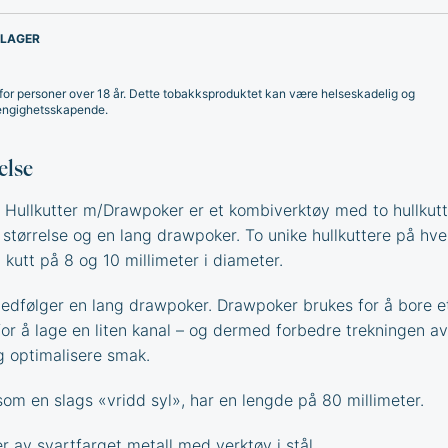
 LAGER
for personer over 18 år. Dette tobakksproduktet kan være helseskadelig og
ngighetsskapende.
else
 Hullkutter m/Drawpoker er et kombiverktøy med to hullkutt
g størrelse og en lang drawpoker. To unike hullkuttere på hve
kutt på 8 og 10 millimeter i diameter.
 medfølger en lang drawpoker. Drawpoker brukes for å bore et
 for å lage en liten kanal – og dermed forbedre trekningen av
g optimalisere smak.
som en slags «vridd syl», har en lengde på 80 millimeter.
r av svartfarget metall med verktøy i stål.