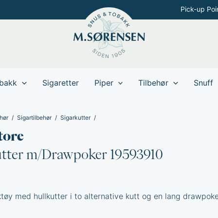
Pick-up Poi
bakk
Sigaretter
Piper
Tilbehør
Snuff
hør
Sigartilbehør
Sigarkutter
tore
utter m/Drawpoker 19593910
øy med hullkutter i to alternative kutt og en lang drawpoke