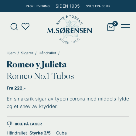
Hopp
SIDEN 1905
RASK LEVERING
SNUS FRA 35 KR
rett
til
Products
innholdet
search
Main
Men
Hjem
Sigarer
Håndrullet
Romeo y Julieta
Romeo No.1 Tubos
Fra 222,-
En smaksrik sigar av typen corona med middels fylde
og et snev av krydder.
IKKE PÅ LAGER
Håndrullet
Styrke 3/5
Cuba