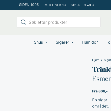
Hopp
SIDEN 1905
RASK LEVERING
STØRST UTVALG
rett
til
Products
innholdet
search
Snus
Sigarer
Humidor
To
Hjem
Sigar
Trini
Esmer
Fra 866,-
En sigar 
området.