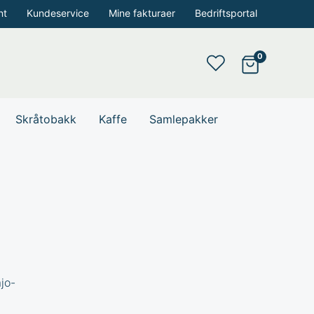
nt
Kundeservice
Mine fakturaer
Bedriftsportal
Skråtobakk
Kaffe
Samlepakker
jo-