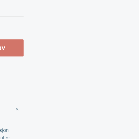
RV
sjon
ullet