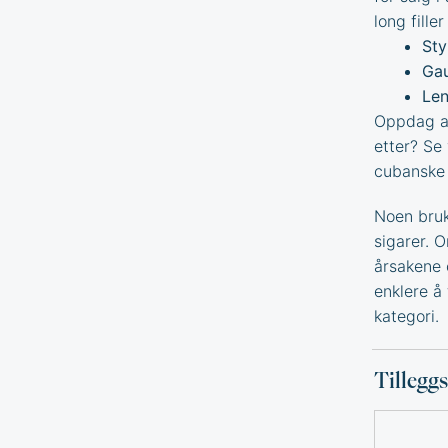
long fille
Sty
Gau
Len
Oppdag an
etter? Se
cubanske 
Noen bruk
sigarer. 
årsakene 
enklere å 
kategori.
Tillegg