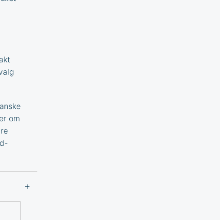
akt
tvalg
banske
mer om
ære
d
-