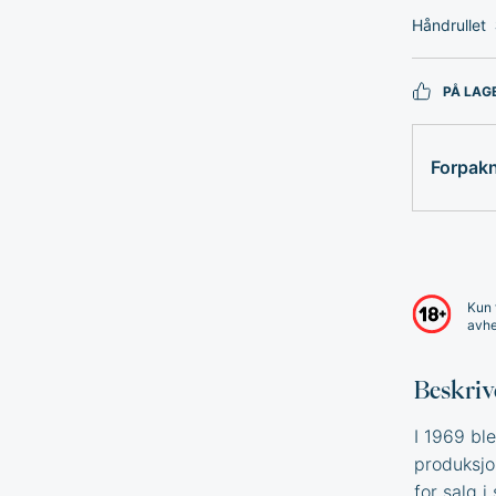
Håndrullet
PÅ LAG
Forpak
Kun 
avhe
Beskriv
I 1969 bl
produksjo
for salg 