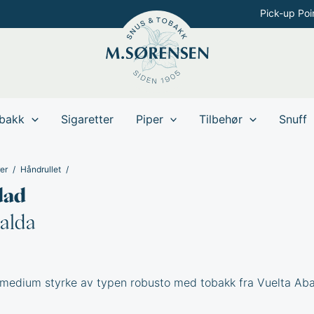
Pick-up Poi
bakk
Sigaretter
Piper
Tilbehør
Snuff
er
Håndrullet
dad
alda
i medium styrke av typen robusto med tobakk fra Vuelta Aba