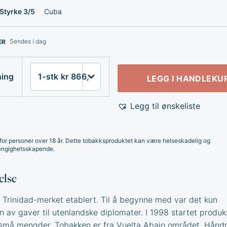
Styrke 3/5
Cuba
Sendes i dag
ER
ning
LEGG I HANDLEKU
Legg til ønskeliste
for personer over 18 år. Dette tobakksproduktet kan være helseskadelig og
ngighetsskapende.
else
e Trinidad-merket etablert. Til å begynne med var det kun
n av gaver til utenlandske diplomater. I 1998 startet produk
i små mengder. Tobakken er fra Vuelta Abajo området. Håndr