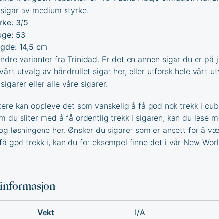
r sigar av medium styrke.
rke: 3/5
ge: 53
gde: 14,5 cm
dre varianter fra
Trinidad
. Er det en annen sigar du er på j
 vårt utvalg av
håndrullet sigar
her, eller utforsk hele vårt u
sigarer
eller alle våre
sigarer
.
ere kan oppleve det som vanskelig å få god nok trekk i cu
Om du sliter med å få ordentlig trekk i sigaren, kan du lese 
og løsningene
her. Ønsker du sigarer som er ansett for å v
få god trekk i, kan du for eksempel finne det i vår
New Worl
sinformasjon
Vekt
I/A