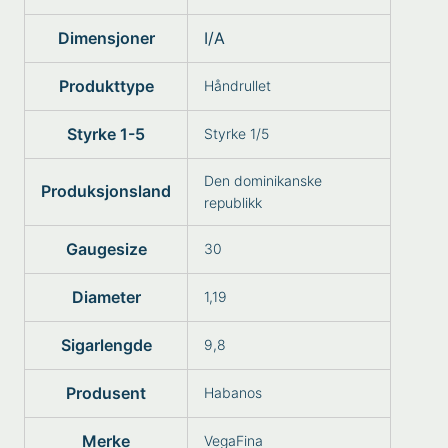
Dimensjoner
I/A
Produkttype
Håndrullet
Styrke 1-5
Styrke 1/5
Den dominikanske
Produksjonsland
republikk
Gaugesize
30
Diameter
1,19
Sigarlengde
9,8
Produsent
Habanos
Merke
VegaFina