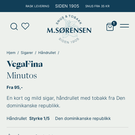
Hopp
SIDEN 1905
RASK LEVERING
SNUS FRA 35 KR
rett
til
Products
innholdet
search
Main
Men
Hjem
Sigarer
Håndrullet
VegaFina
Minutos
Fra 95,-
En kort og mild sigar, håndrullet med tobakk fra Den
dominikanske republikk.
Håndrullet
Styrke 1/5
Den dominikanske republikk