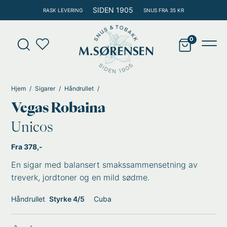
Hopp
SIDEN 1905
RASK LEVERING
SNUS FRA 35 KR
rett
til
Products
innholdet
search
Main
Men
Hjem
Sigarer
Håndrullet
Vegas Robaina
Unicos
Fra 378,-
En sigar med balansert smakssammensetning av
treverk, jordtoner og en mild sødme.
Håndrullet
Styrke 4/5
Cuba