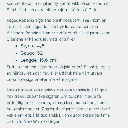
sødme. Robaina familien dyrket tobakk på sin eiendom i
San Luis delen av Vuelta Abajo-området på Cuba.
Vegas Robaina sigarene ble introdusert i 1997 som en
hyllest til den legendariske familie-patriarken Don
Alejandro Robaina. Han er avbildet på alle sigarboksene.
Sigarene er håndrullet med long filler.
Styrke: 4/5
Gauge: 52
Lengde: 15,6 cm
Er det en annen sigar du er på jakt etter? Se vårt utvalg
av
håndrullet sigar
her, eller utforsk hele vårt utvalg
cubanske sigarer
eller alle våre
sigarer
.
Noen brukere kan oppleve det som vanskelig å få god
nok trekk i cubanske sigarer. Om du sliter med å få
ordentlig trekk i sigaren, kan du lese mer om
årsakene
og løsningene
her. Ønsker du sigarer som er ansett for å
være enklere å få god trekk i, kan du for eksempel finne
det i vår
New World
-kategori.