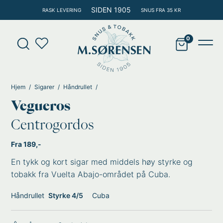
Hopp
SIDEN 1905
RASK LEVERING
SNUS FRA 35 KR
rett
til
Products
innholdet
search
Main
Men
Hjem
Sigarer
Håndrullet
Vegueros
Centrogordos
Fra 189,-
En tykk og kort sigar med middels høy styrke og
tobakk fra Vuelta Abajo-området på Cuba.
Håndrullet
Styrke 4/5
Cuba