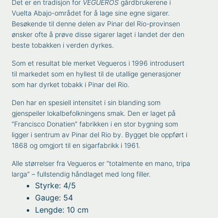
Det er en tradisjon for
VEGUEROS
gårdbrukerene i
Vuelta Abajo-området for å lage sine egne sigarer.
Besøkende til denne delen av Pinar del Rio-provinsen
ønsker ofte å prøve disse sigarer laget i landet der den
beste tobakken i verden dyrkes.
Som et resultat ble merket Vegueros i 1996 introdusert
til markedet som en hyllest til de utallige generasjoner
som har dyrket tobakk i Pinar del Rio.
Den har en spesiell intensitet i sin blanding som
gjenspeiler lokalbefolkningens smak. Den er laget på
”Francisco Donatien” fabrikken i en stor bygning som
ligger i sentrum av Pinar del Rio by. Bygget ble oppført i
1868 og omgjort til en sigarfabrikk i 1961.
Alle størrelser fra Vegueros er ”totalmente en mano, tripa
larga” – fullstendig håndlaget med long filler.
Styrke: 4/5
Gauge: 54
Lengde: 10 cm